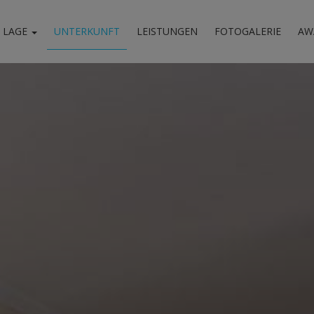
LAGE
UNTERKUNFT
LEISTUNGEN
FOTOGALERIE
AW
 & Landkarte
Afyssos
swürdigkeiten
Aktivitäten