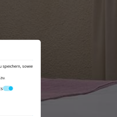
u speichern, sowie
zu.
cs