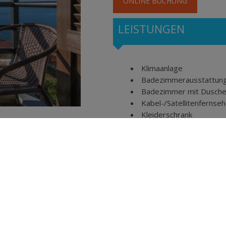
ONLINE BUCHUNG
LEISTUNGEN
Klimaanlage
Badezimmerausstattun
Badezimmer mit Dusch
Kabel-/Satellitenfernse
Kleiderschrank
Kaffeezubereitungsmögl
Täglicher Reinigungsser
Esstisch
Direktwahltelefon
Wasserkocher
Flachbildfernseher
Voll ausgestattete Küch
Haartrockner
Kühlschrank