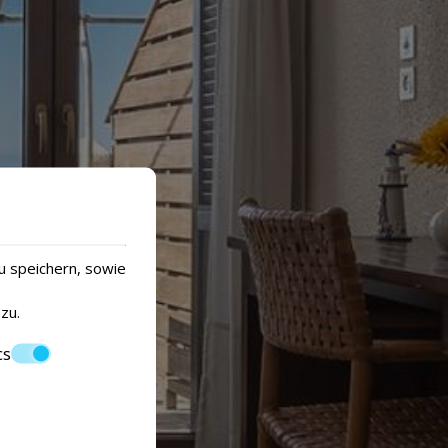
u speichern, sowie
zu.
cs