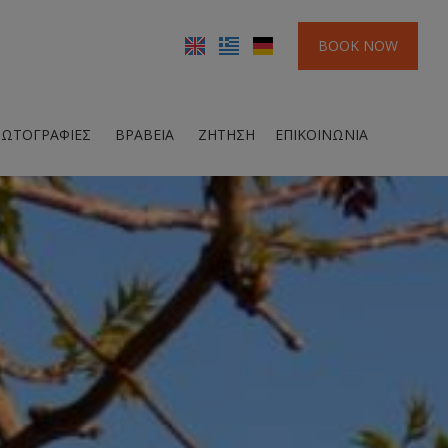
BOOK NOW
ΩΤΟΓΡΑΦΊΕΣ
ΒΡΑΒΕΊΑ
ΖΉΤΗΣΗ
ΕΠΙΚΟΙΝΩΝΊΑ