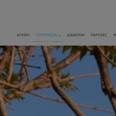
ΑΡΧΙΚΉ
ΤΟΠΟΘΕΣΊΑ
ΔΙΑΜΟΝΉ
ΠΑΡΟΧΈΣ
Φ
Τοποθεσία & χάρτης
'Αφυσσος
Αξιοθέατα
Δραστηριότητες